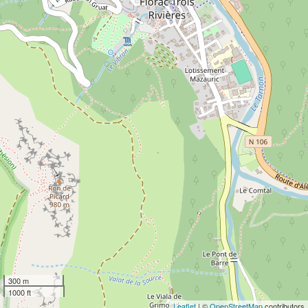
300 m
1000 ft
Leaflet
| ©
OpenStreetMap
contributors