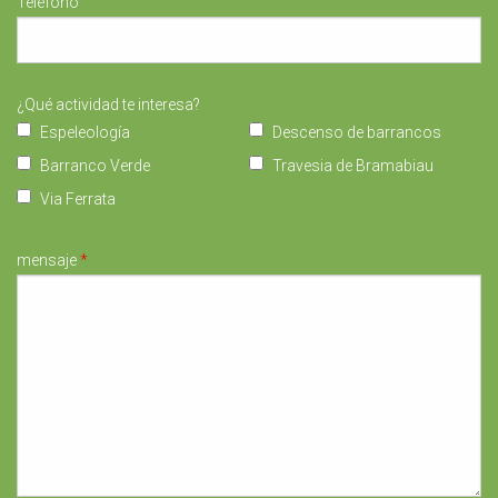
Teléfono
¿Qué actividad te interesa?
Espeleología
Descenso de barrancos
Barranco Verde
Travesia de Bramabiau
Via Ferrata
mensaje
*