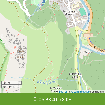
300 m
1000 ft
Leaflet
| ©
OpenStreetMap
contributors
06 83 41 73 08