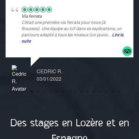
Via ferrata
C'était une première via ferrata pour nous (à
Rousses). Une équipe au tof dans es explications, un
parcours adapté à tous les niveaux (un jaune...
Lire la
suite
CEDRIC R.
03/01/2022
Des stages en Lozère et en
Espagne