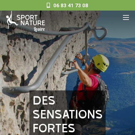
06 83 41 73 08
DES
SENSATIONS
FORTES