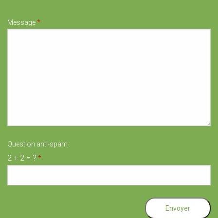
Message
*
Question anti-spam :
2 + 2 = ?
*