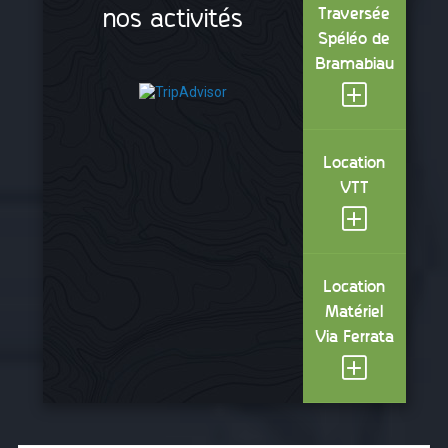
nos activités
Traversée
Spéléo de
Bramabiau
Location
VTT
Location
Matériel
Via Ferrata