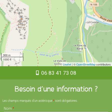
300 m
1000 ft
Leaflet
| ©
OpenStreetMap
contributors
06 83 41 73 08
Besoin d’une information ?
Les champs marqués d’un astérisque
*
sont obligatoires.
Nom
*