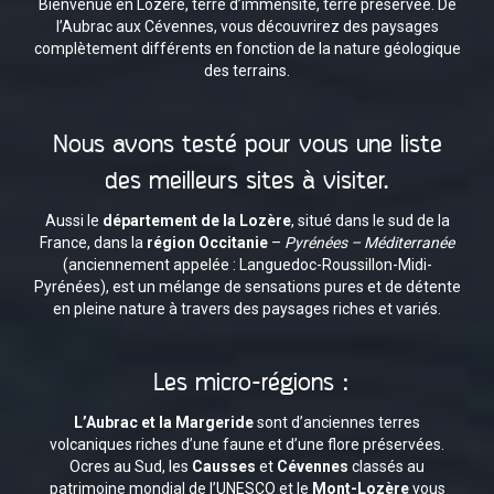
Bienvenue en Lozère, terre d’immensité, terre préservée. De
l’Aubrac aux Cévennes, vous découvrirez des paysages
complètement différents en fonction de la nature géologique
des terrains.
Nous avons testé pour vous une liste
des meilleurs sites à visiter.
Aussi le
département de la Lozère
, situé dans le sud de la
France, dans la
région Occitanie
–
Pyrénées – Méditerranée
(anciennement appelée : Languedoc-Roussillon-Midi-
Pyrénées), est un mélange de sensations pures et de détente
en pleine nature à travers des paysages riches et variés.
Les micro-régions :
L’Aubrac et la Margeride
sont d’anciennes terres
volcaniques riches d’une faune et d’une flore préservées.
Ocres au Sud, les
Causses
et
Cévennes
classés au
patrimoine mondial de l’UNESCO et le
Mont-Lozère
vous